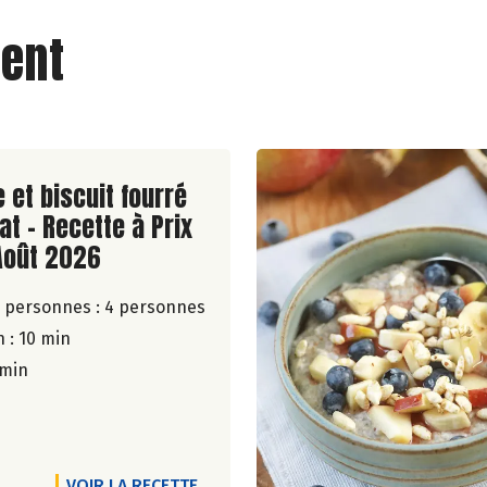
ent
ite de la recette
 et biscuit fourré
at - Recette à Prix
Août 2026
 personnes :
4 personnes
 : 10 min
 min
VOIR LA RECETTE