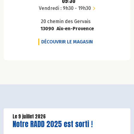
09:30
Vendredi : 9h30 - 19h30
20 chemin des Gervais
13090 Aix-en-Provence
BIOCOOP LA COUM
DÉCOUVRIR LE MAGASIN
Le 9 juillet 2026
Lire la suite de l'article
Notre RADD 2025 est sorti !