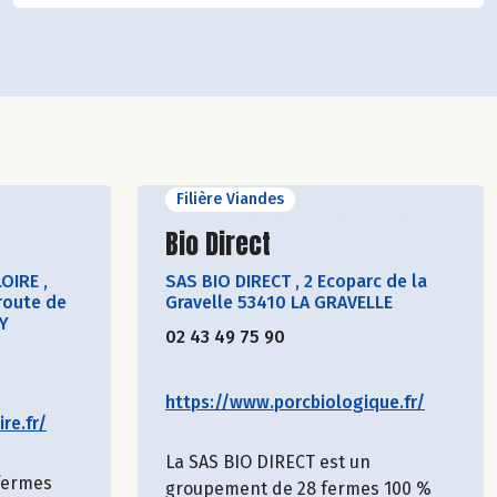
Filière Viandes
cteur
Découvrir le producteur
Bio Direct
LOIRE
,
SAS BIO DIRECT
,
2 Ecoparc de la
route de
Gravelle 53410 LA GRAVELLE
Y
02 43 49 75 90
https://www.porcbiologique.fr/
re.fr/
La SAS BIO DIRECT est un
 fermes
groupement de 28 fermes 100 %