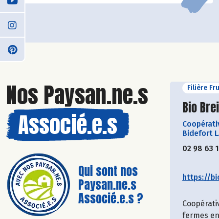
Nos Paysan.ne.s
Filière Fr
Découvr
Bio Bre
Associé.e.s
Coopérati
Bidefort 
02 98 63 
Qui sont nos
https://bi
Paysan.ne.s
Associé.e.s ?
Coopérati
fermes en