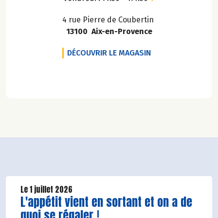
4 rue Pierre de Coubertin
13100 Aix-en-Provence
BIOCOOP LA COUM
DÉCOUVRIR LE MAGASIN
PAGNIE PUYRICARD
Le 1 juillet 2026
Lire la suite de l'article
L'appétit vient en sortant et on a de
quoi se régaler !