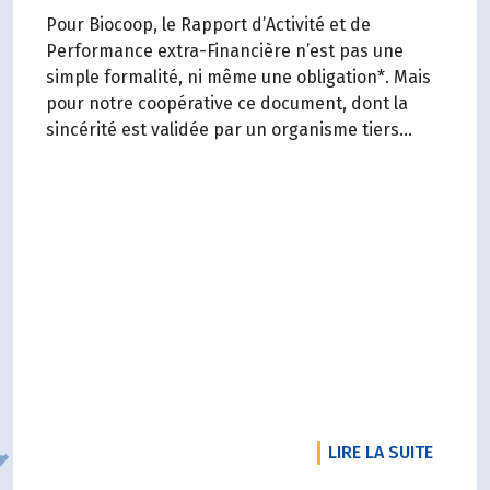
Pour Biocoop, le Rapport d’Activité et de
Performance extra-Financière n’est pas une
simple formalité, ni même une obligation*. Mais
pour notre coopérative ce document, dont la
sincérité est validée par un organisme tiers
indépendant, est un acte de transparence vis-à-
vis de l'ensemble de nos parties prenantes
(Paysan.ne.s Associé.e.s, magasins...) et de nos
clients. Il contient un condensé des avancées
réalisées par Biocoop dans l’objectif de rendre
accessible et désirable une bio exigeante.
DE L'A
LIRE LA SUITE