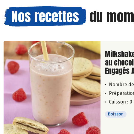
Nos recettes
du mom
Lire la su
Milkshake
au chocol
Engagés 
Nombre de
Préparation
Cuisson : 0
Boisson