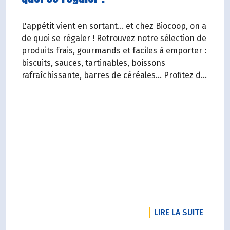
L'appétit vient en sortant... et chez Biocoop, on a
de quoi se régaler ! Retrouvez notre sélection de
produits frais, gourmands et faciles à emporter :
biscuits, sauces, tartinables, boissons
rafraîchissante, barres de céréales... Profitez de
20%* de remise sur une sélection de produits du
2 juillet au 12 août 2026 inclus.
RTICLE NOTRE RADD 2025 EST SORTI !
DE L'A
LIRE LA SUITE