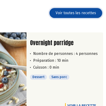
Voir toutes les recettes
Lire la suite de la recette
Overnight porridge
Nombre de personnes :
4 personnes
Préparation : 10 min
Cuisson : 0 min
Dessert
Sans porc
VOIR LA RECETTE