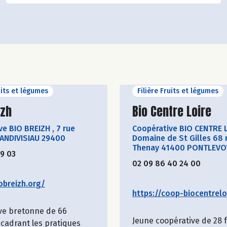
uits et légumes
Filière Fruits et légumes
ir le producteur
Découvrir le produ
izh
Bio Centre Loire
ve BIO BREIZH
,
7 rue
Coopérative BIO CENTRE 
LANDIVISIAU 29400
Domaine de St Gilles 68 
Thenay 41400 PONTLEVO
19 03
02 09 86 40 24 00
obreizh.org/
https://coop-biocentreloi
ve bretonne de 66
Jeune coopérative de 28
cadrant les pratiques