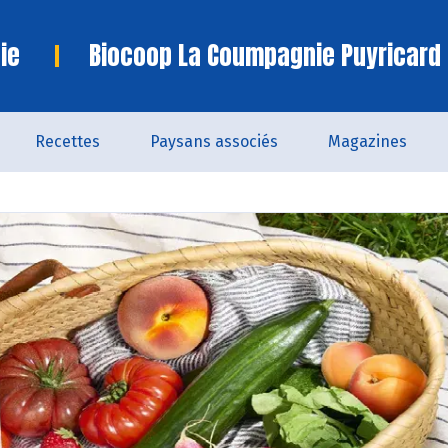
ie
Biocoop La Coumpagnie Puyricard
Recettes
Paysans associés
Magazines