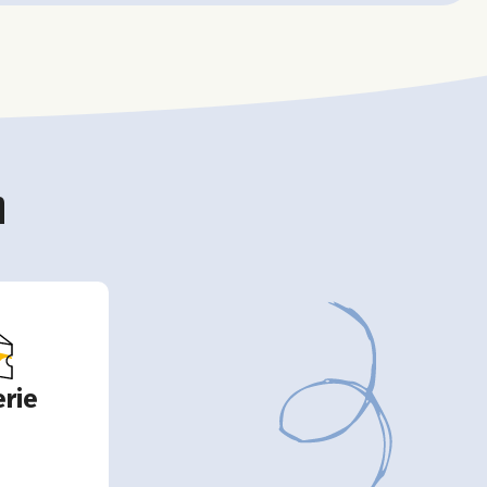
n
rie