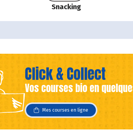
Snacking
Click & Collect
Vos courses bio en quelque
ans une nouvelle fenêtre)
ans une nouvelle fenêtre)
Mes courses en ligne