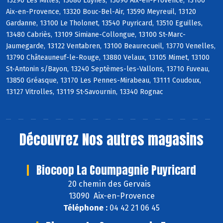
13290 Les Milles, 13080 Luynes, 13090 Aix-en-Provence, 13100
Aix-en-Provence, 13320 Bouc-Bel-Air, 13590 Meyreuil, 13120
Gardanne, 13100 Le Tholonet, 13540 Puyricard, 13510 Eguilles,
13480 Cabriès, 13109 Simiane-Collongue, 13100 St-Marc-
Jaumegarde, 13122 Ventabren, 13100 Beaurecueil, 13770 Venelles,
13790 Châteauneuf-le-Rouge, 13880 Velaux, 13105 Mimet, 13100
St-Antonin s/Bayon, 13240 Septèmes-les-Vallons, 13710 Fuveau,
13850 Gréasque, 13170 Les Pennes-Mirabeau, 13111 Coudoux,
13127 Vitrolles, 13119 St-Savournin, 13340 Rognac
Découvrez
Nos autres magasins
Biocoop La Coumpagnie Puyricard
20 chemin des Gervais
13090 Aix-en-Provence
Téléphone :
04 42 21 06 45