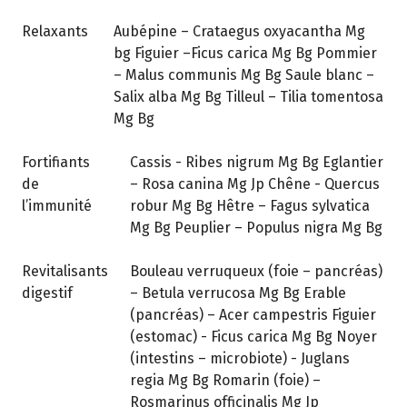
Relaxants
Aubépine – Crataegus oxyacantha Mg
bg Figuier –Ficus carica Mg Bg Pommier
– Malus communis Mg Bg Saule blanc –
Salix alba Mg Bg Tilleul – Tilia tomentosa
Mg Bg
Fortifiants
Cassis - Ribes nigrum Mg Bg Eglantier
de
– Rosa canina Mg Jp Chêne - Quercus
l’immunité
robur Mg Bg Hêtre – Fagus sylvatica
Mg Bg Peuplier – Populus nigra Mg Bg
Revitalisants
Bouleau verruqueux (foie – pancréas)
digestif
– Betula verrucosa Mg Bg Erable
(pancréas) – Acer campestris Figuier
(estomac) - Ficus carica Mg Bg Noyer
(intestins – microbiote) - Juglans
regia Mg Bg Romarin (foie) –
Rosmarinus officinalis Mg Jp