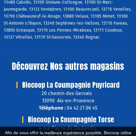
13480 Cabriès, 13109 Simiane-Collongue, 13100 St-Marc-
Jaumegarde, 13122 Ventabren, 13100 Beaurecueil, 13770 Venelles,
13790 Châteauneuf-le-Rouge, 13880 Velaux, 13105 Mimet, 13100
St-Antonin s/Bayon, 13240 Septèmes-les-Vallons, 13710 Fuveau,
13850 Gréasque, 13170 Les Pennes-Mirabeau, 13111 Coudoux,
13127 Vitrolles, 13119 St-Savournin, 13340 Rognac
Découvrez
Nos autres magasins
Biocoop La Coumpagnie Puyricard
20 chemin des Gervais
13090 Aix-en-Provence
Téléphone :
04 42 21 06 45
Biocoop La Coumpagnie Torse
4 rue Pierre de Coubertin
Afin de vous offrir la meilleure expérience possible, Biocoop utilise
13100 Aix-en-Provence