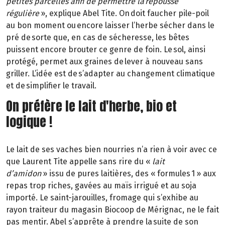
petites parcelles afin de permettre la
repousse
régulière
»
, explique Abel Tite. On doit faucher pile-poil
au bon moment ou encore laisser l’herbe sécher dans le
pré de sorte que, en cas de sécheresse, les bêtes
puissent encore brouter ce genre de foin. Le sol, ainsi
protégé, permet aux graines de lever à nouveau sans
griller. L’idée est de s’adapter au changement climatique
et de simplifier le travail.
On préfère le lait d'herbe, bio et
logique !
Le lait de ses vaches bien nourries n’a rien à voir avec ce
que Laurent Tite appelle sans rire du
«
lait
d’amidon
»
issu de pures laitières, des «
formules 1
» aux
repas trop riches, gavées au maïs irrigué et au soja
importé. Le saint-
jarouilles
, fromage qui s’exhibe au
rayon traiteur du magasin Biocoop de Mérignac, ne le fait
pas mentir. Abel s’apprête à prendre la suite de son