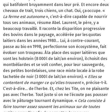
qui batifolent bruyamment dans leur pré. Et encore deux
chevaux de trait, trois chiens, un chat. Oui,
ça
occupe.
«
La ferme est autonome
»
, c’est-à-dire
capable de nourrir
tous ses animaux, résume Abel. Laurent, le père,
y a
beaucoup travaillé. Il raconte la disparition
progressive
des bovins dans le paysage, accélérée par les
quotas
laitiers dans les années 1980… Lui, à contre-courant,
passe au bio en
1998, perfectionne son écosystème, fait
évoluer son troupeau. À la place des super laitières que
sont les
holstein
(8
000 l de lait/an environ), il
choisit des
montbéliardes et se voit confier, pour leur sauvegarde,
des petites bordelaises, une race mixte locale à la robe
tachetée de noir (3
000 l
de lait/an environ).
«
Elles se
contentent de manger ce qu’elles trouvent
»
, précise-t-il.
C’est-à-dire… de l’herbe. Et, chez les Tite, on ne plaisante
pas avec l’herbe. Tout juste si on ne l’écoute pas pousser
avec le pâturage tournant dynamique.
«
Cela consiste à
faire tourner assez souvent les animaux sur de toutes