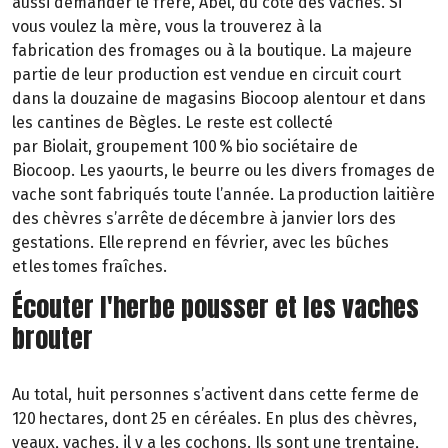
aussi demander le frère, Abel, du côté des vaches. Si
vous
voulez la mère, vous la trouverez à la
fabrication
des fromages ou à la boutique. La majeure
partie de leur production est vendue en circuit court
dans la douzaine de magasins Biocoop alentour et dans
les cantines de Bègles. Le reste est collecté
par
Biolait
,
groupement 100 % bio sociétaire de
Biocoop.
Les yaourts, le beurre ou les divers fromages de
vache sont fabriqués toute l’année. La production laitière
des chèvres s’arrête de décembre à janvier lors des
gestations. Elle reprend en février, avec les bûches
et les tomes fraîches.
Écouter l'herbe pousser et les vaches
brouter
Au total, huit personnes s’activent dans cette ferme de
120 hectares, dont 25 en céréales. En plus des chèvres,
veaux, vaches, il y a les cochons. Ils sont une trentaine,