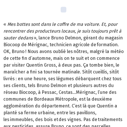
«
Mes bottes sont dans le coffre de ma voiture. Et, pour
rencontrer des producteurs locaux, je suis toujours prêt à
sauter dedans
»
, lance Bruno Delmon, gérant du magasin
Biocoop de Mérignac, technicien agricole de formation.
OK, Bruno
! Nous avons oublié les nôtres, malgré la météo
de cette fin d’automne, mais on te suit et on commence
par visiter Quentin Gross, à deux pas. Ça tombe bien, le
maraîcher a fini sa tournée matinale. Sitôt cueillis, sitôt
livrés
: en une heure, ses légumes débarquent chez tous
ses clients, tels Bruno Delmon et plusieurs autres du
réseau Biocoop, à Pessac, Cestas…Mérignac, l’une des
communes de Bordeaux Métropole, est la deuxième
agglomération du département. C’est là que Quentin a
planté sa ferme urbaine, entre les pavillons,
les immeubles, des bois et des vignes. Pas de traitements
aux pesticides, assure Bruno, ce sont des parcelles