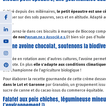
Cultivé depuis des millénaires,
le petit épeautre est une c
pousser sur des sols pauvres, secs et en altitude. Adapté au
azote.
Découvrez-le dans ces biscuits à marque de Biocoop compo
issus de nos
Paysan.ne.s Associé.e.s
.
Et bien sûr pas d’huil
Crème avoine chocolat, soutenons la biodiver
Cultivée en rotation avec d'autres cultures, l'avoine perm
en azote. En plus
elle s'adapte aux conditions climatiques
Une championne de l'agriculture biologique !
Pour élaborer la recette gourmande de cette crème dessert
dans le Lot et Garonne
par Granabio, un groupement issu 
sucre de canne et du cacao issus du commerce équitable.
Falafel aux pois chiches, légumineuse mineu
l’environnement !)