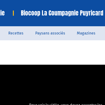
ie
Biocoop La Coumpagnie Puyricard
Recettes
Paysans associés
Magazines