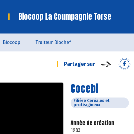
Biocoop La Coumpagnie Torse
Biocoop
Traiteur Biochef
Partager sur
Cocebi
Filière Céréales et
protéagineux
Année de création
1983