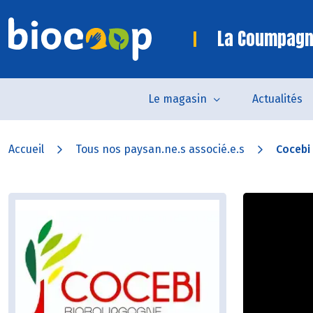
La Coumpagn
Le magasin
Actualités
Accueil
Tous nos paysan.ne.s associé.e.s
Cocebi