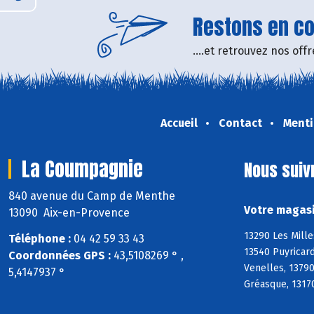
Restons en con
....et retrouvez nos of
Accueil
Contact
Menti
La Coumpagnie
Nous suiv
840 avenue du Camp de Menthe
Votre magasi
13090 Aix-en-Provence
13290 Les Mille
Téléphone :
04 42 59 33 43
13540 Puyricard
Coordonnées GPS :
43,5108269 ° ,
Venelles, 1379
5,4147937 °
Gréasque, 13170