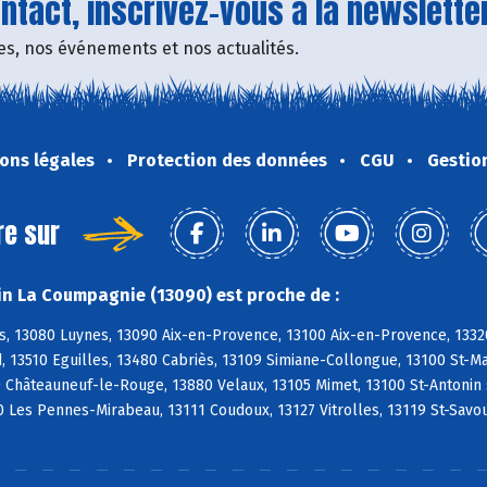
tact, inscrivez-vous à la newsletter
fres, nos événements et nos actualités.
ons légales
Protection des données
CGU
Gestio
re sur
n La Coumpagnie (13090) est proche de :
s, 13080 Luynes, 13090 Aix-en-Provence, 13100 Aix-en-Provence, 1332
, 13510 Eguilles, 13480 Cabriès, 13109 Simiane-Collongue, 13100 St-
0 Châteauneuf-le-Rouge, 13880 Velaux, 13105 Mimet, 13100 St-Antonin
 Les Pennes-Mirabeau, 13111 Coudoux, 13127 Vitrolles, 13119 St-Savo