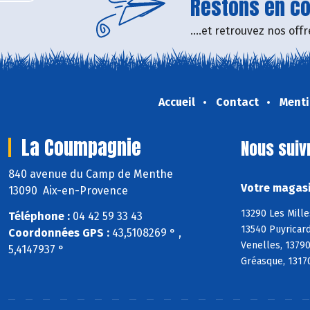
Restons en con
....et retrouvez nos of
Accueil
Contact
Menti
La Coumpagnie
Nous suiv
840 avenue du Camp de Menthe
Votre magasi
13090 Aix-en-Provence
13290 Les Mille
Téléphone :
04 42 59 33 43
13540 Puyricard
Coordonnées GPS :
43,5108269 ° ,
Venelles, 1379
5,4147937 °
Gréasque, 13170