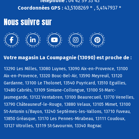
Téléphone :
04 42 59 33 43
Coordonnées GPS :
43,5108269 ° , 5,4147937 °
Nous suivre sur
Votre magasin La Coumpagnie (13090) est proche de :
13290 Les Milles, 13080 Luynes, 13090 Aix-en-Provence, 13100
Aix-en-Provence, 13320 Bouc-Bel-Air, 13590 Meyreuil, 13120
Gardanne, 13100 Le Tholonet, 13540 Puyricard, 13510 Eguilles,
13480 Cabriès, 13109 Simiane-Collongue, 13100 St-Marc-
Jaumegarde, 13122 Ventabren, 13100 Beaurecueil, 13770 Venelles,
13790 Châteauneuf-le-Rouge, 13880 Velaux, 13105 Mimet, 13100
St-Antonin s/Bayon, 13240 Septèmes-les-Vallons, 13710 Fuveau,
13850 Gréasque, 13170 Les Pennes-Mirabeau, 13111 Coudoux,
13127 Vitrolles, 13119 St-Savournin, 13340 Rognac