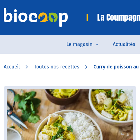
La Coumpagn
Le magasin
Actualités
Accueil
Toutes nos recettes
Curry de poisson au l