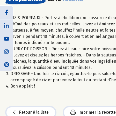
RIZ & POIREAUX - Portez à ébullition une casserole d’eau
abîmé des poireaux et ses radicelles. Lavez et émincez 
sauteuse, à feu moyen, chauffez l'huile neutre et faites
revenir pendant 10 minutes, à couvert et en mélangeant r
le temps indiqué sur le paquet.
CURRY DE POISSON - Rincez à l'eau claire votre poisson 
- Lavez et ciselez les herbes fraîches. - Dans la sauteu
fraîches, la quantité d'eau indiquée dans vos ingrédien
poursuivez la cuisson pendant 10 minutes.
DRESSAGE - Une fois le riz cuit, égouttez-le puis salez-l
accompagné de riz et parsemez le tout du restant d'he
Bon appétit !
Retour à la liste
Imprimer la recette