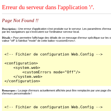
Erreur du serveur dans l'application '/'.
Page Not Found !!
Description :
Une erreur d'application s'est produite sur le serveur. Les paramètres d'erreur
par les navigateurs qui s'exécutent sur l'ordinateur serveur local.
Détails =
Pour permettre l'affichage des détails de ce message d'erreur spécifique sur les o
valeur "off" à l'attribut "mode" de cette balise <customErrors>.
<!-- Fichier de configuration Web.Config -->

<configuration>

    <system.web>

        <customErrors mode="Off"/>

    </system.web>

</configuration>
Remarques :
La page d'erreurs actuellement affichée peut être remplacée par une page d'erre
d'erreurs personnalisée !
<!-- Fichier de configuration Web.Config -->
