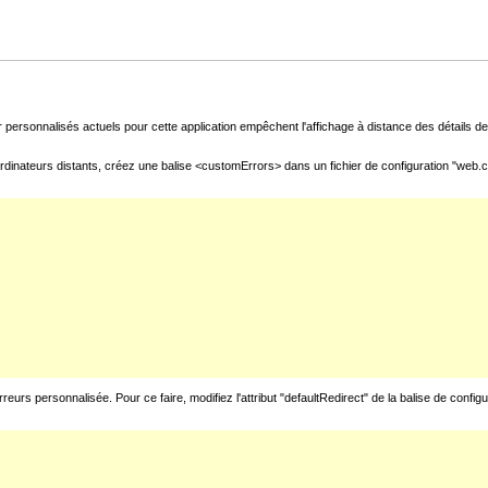
 personnalisés actuels pour cette application empêchent l'affichage à distance des détails de 
rdinateurs distants, créez une balise <customErrors> dans un fichier de configuration "web.con
urs personnalisée. Pour ce faire, modifiez l'attribut "defaultRedirect" de la balise de config