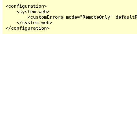
<configuration>

    <system.web>

        <customErrors mode="RemoteOnly" defaultR
    </system.web>

</configuration>