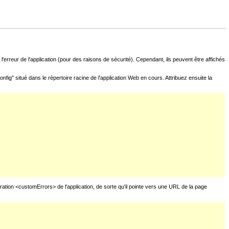
l'erreur de l'application (pour des raisons de sécurité). Cependant, ils peuvent être affichés
fig" situé dans le répertoire racine de l'application Web en cours. Attribuez ensuite la
uration <customErrors> de l'application, de sorte qu'il pointe vers une URL de la page