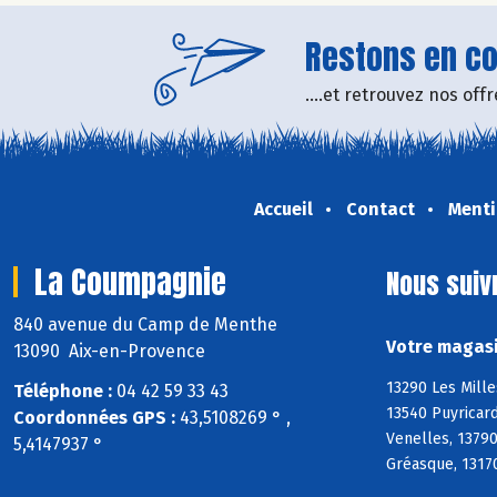
Restons en con
....et retrouvez nos of
Accueil
Contact
Menti
La Coumpagnie
Nous suiv
840 avenue du Camp de Menthe
Votre magasi
13090 Aix-en-Provence
13290 Les Mille
Téléphone :
04 42 59 33 43
13540 Puyricard
Coordonnées GPS :
43,5108269 ° ,
Venelles, 1379
5,4147937 °
Gréasque, 13170