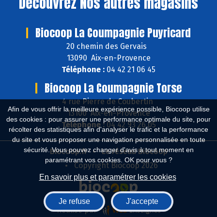
Découvrez
Nos autres magasins
Biocoop La Coumpagnie Puyricard
20 chemin des Gervais
13090 Aix-en-Provence
Téléphone :
04 42 21 06 45
Biocoop La Coumpagnie Torse
4 rue Pierre de Coubertin
Afin de vous offrir la meilleure expérience possible, Biocoop utilise
13100 Aix-en-Provence
des cookies : pour assurer une performance optimale du site, pour
Téléphone :
04 42 93 26 05
récolter des statistiques afin d'analyser le trafic et la performance
du site et vous proposer une navigation personnalisée en toute
sécurité. Vous pouvez changer d'avis à tout moment en
Biocoop.fr
Le réseau Biocoop
paramétrant vos cookies. OK pour vous ?
Copyright Biocoop 2026
En savoir plus et paramétrer les cookies
Je refuse
J'accepte
Réalisé par