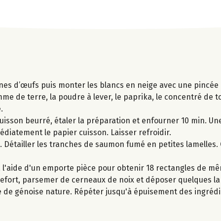
unes d’œufs puis monter les blancs en neige avec une pincée 
omme de terre, la poudre à lever, le paprika, le concentré de t
.
uisson beurré, étaler la préparation et enfourner 10 min. Une
édiatement le papier cuisson. Laisser refroidir.
. Détailler les tranches de saumon fumé en petites lamelles.
à l'aide d'un emporte pièce pour obtenir 18 rectangles de mêm
oquefort, parsemer de cerneaux de noix et déposer quelques 
e de génoise nature. Répéter jusqu'à épuisement des ingrédi