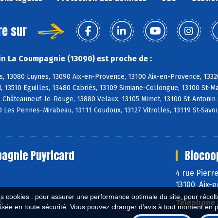
re sur
n La Coumpagnie (13090) est proche de :
s, 13080 Luynes, 13090 Aix-en-Provence, 13100 Aix-en-Provence, 1332
, 13510 Eguilles, 13480 Cabriès, 13109 Simiane-Collongue, 13100 St-
0 Châteauneuf-le-Rouge, 13880 Velaux, 13105 Mimet, 13100 St-Antonin
 Les Pennes-Mirabeau, 13111 Coudoux, 13127 Vitrolles, 13119 St-Savo
agnie Puyricard
Biocoo
4 rue Pierr
13100 Aix-
es cookies : pour assurer une performance optimale du site, pour récolter
5
Téléphone 
isée en toute sécurité. Vous pouvez changer d'avis à tout moment en 