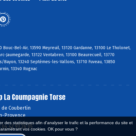
0 Bouc-Bel-Air, 13590 Meyreuil, 13120 Gardanne, 13100 Le Tholonet,
Marc-Jaumegarde, 13122 Ventabren, 13100 Beaurecueil, 13770
 s/Bayon, 13240 Septèmes-les-Vallons, 13710 Fuveau, 13850
urnin, 13340 Rognac
p La Coumpagnie Torse
e de Coubertin
en-Provence
 des statistiques afin d'analyser le trafic et la performance du site et
:
04 42 93 26 05
paramétrant vos cookies. OK pour vous ?