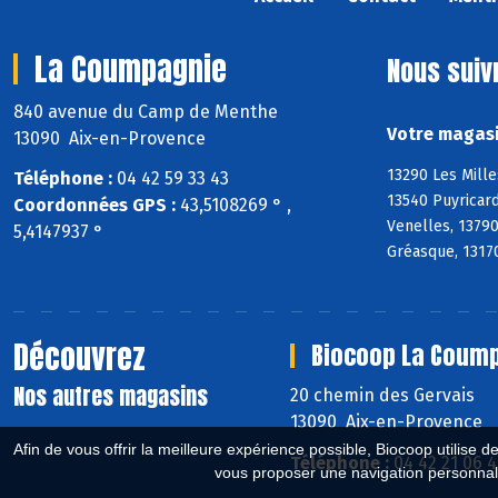
La Coumpagnie
Nous suiv
840 avenue du Camp de Menthe
Votre magasi
13090 Aix-en-Provence
13290 Les Mille
Téléphone :
04 42 59 33 43
13540 Puyricard
Coordonnées GPS :
43,5108269 ° ,
Venelles, 1379
5,4147937 °
Gréasque, 13170
Découvrez
Biocoop La Coump
Nos autres magasins
20 chemin des Gervais
13090 Aix-en-Provence
Afin de vous offrir la meilleure expérience possible, Biocoop utilise d
Téléphone :
04 42 21 06 4
vous proposer une navigation personnal