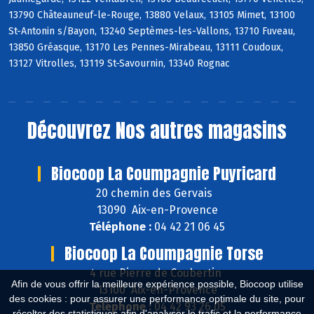
13790 Châteauneuf-le-Rouge, 13880 Velaux, 13105 Mimet, 13100
St-Antonin s/Bayon, 13240 Septèmes-les-Vallons, 13710 Fuveau,
13850 Gréasque, 13170 Les Pennes-Mirabeau, 13111 Coudoux,
13127 Vitrolles, 13119 St-Savournin, 13340 Rognac
Découvrez
Nos autres magasins
Biocoop La Coumpagnie Puyricard
20 chemin des Gervais
13090 Aix-en-Provence
Téléphone :
04 42 21 06 45
Biocoop La Coumpagnie Torse
4 rue Pierre de Coubertin
Afin de vous offrir la meilleure expérience possible, Biocoop utilise
13100 Aix-en-Provence
des cookies : pour assurer une performance optimale du site, pour
Téléphone :
04 42 93 26 05
récolter des statistiques afin d'analyser le trafic et la performance