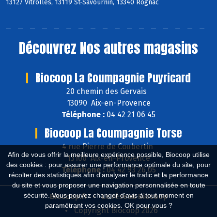
13127 Vitrolles, 13119 St-Savournin, 13340 Rognac
Découvrez
Nos autres magasins
Biocoop La Coumpagnie Puyricard
20 chemin des Gervais
13090 Aix-en-Provence
Téléphone :
04 42 21 06 45
Biocoop La Coumpagnie Torse
4 rue Pierre de Coubertin
Afin de vous offrir la meilleure expérience possible, Biocoop utilise
13100 Aix-en-Provence
des cookies : pour assurer une performance optimale du site, pour
Téléphone :
04 42 93 26 05
récolter des statistiques afin d'analyser le trafic et la performance
du site et vous proposer une navigation personnalisée en toute
sécurité. Vous pouvez changer d'avis à tout moment en
Biocoop.fr
Le réseau Biocoop
paramétrant vos cookies. OK pour vous ?
Copyright Biocoop 2026