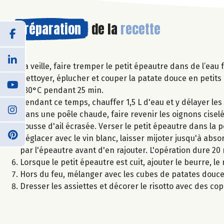
Préparation
de la
recette
La veille, faire tremper le petit épeautre dans de l’eau 
Nettoyer, éplucher et couper la patate douce en petits c
180°C pendant 25 min.
Pendant ce temps, chauffer 1,5 L d'eau et y délayer les 
Dans une poêle chaude, faire revenir les oignons ciselé
gousse d'ail écrasée. Verser le petit épeautre dans la 
Déglacer avec le vin blanc, laisser mijoter jusqu'à abso
par l'épeautre avant d'en rajouter. L'opération dure 20
Lorsque le petit épeautre est cuit, ajouter le beurre, l
Hors du feu, mélanger avec les cubes de patates douce
Dresser les assiettes et décorer le risotto avec des c