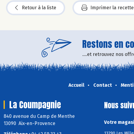
Retour à la liste
Imprimer la recette
Restons en con
....et retrouvez nos of
Accueil
Contact
Menti
La Coumpagnie
Nous suiv
840 avenue du Camp de Menthe
Votre magasi
13090 Aix-en-Provence
13290 Les Mille