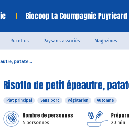
ie
Biocoop La Coumpagnie Puyricard
Recettes
Paysans associés
Magazines
autre, patate...
Risotto de petit épeautre, pata
Plat principal
Sans porc
Végétarien
Automne
Nombre de personnes
Prépara
4 personnes
20 min