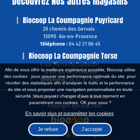
Découvrez
Nos autres magasins
Biocoop La Coumpagnie Puyricard
20 chemin des Gervais
13090 Aix-en-Provence
Téléphone :
04 42 21 06 45
Biocoop La Coumpagnie Torse
4 rue Pierre de Coubertin
Afin de vous offrir la meilleure expérience possible, Biocoop utilise
13100 Aix-en-Provence
des cookies : pour assurer une performance optimale du site, pour
Téléphone :
04 42 93 26 05
récolter des statistiques afin d'analyser le trafic et la performance
du site et vous proposer une navigation personnalisée en toute
sécurité. Vous pouvez changer d'avis à tout moment en
Biocoop.fr
Le réseau Biocoop
paramétrant vos cookies. OK pour vous ?
Copyright Biocoop 2026
En savoir plus et paramétrer les cookies
Je refuse
J'accepte
Réalisé par