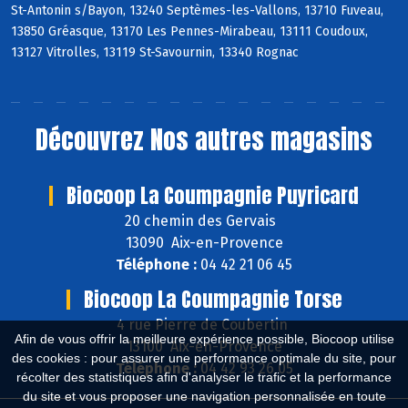
St-Antonin s/Bayon, 13240 Septèmes-les-Vallons, 13710 Fuveau,
13850 Gréasque, 13170 Les Pennes-Mirabeau, 13111 Coudoux,
13127 Vitrolles, 13119 St-Savournin, 13340 Rognac
Découvrez
Nos autres magasins
Biocoop La Coumpagnie Puyricard
20 chemin des Gervais
13090 Aix-en-Provence
Téléphone :
04 42 21 06 45
Biocoop La Coumpagnie Torse
4 rue Pierre de Coubertin
Afin de vous offrir la meilleure expérience possible, Biocoop utilise
13100 Aix-en-Provence
des cookies : pour assurer une performance optimale du site, pour
Téléphone :
04 42 93 26 05
récolter des statistiques afin d'analyser le trafic et la performance
du site et vous proposer une navigation personnalisée en toute