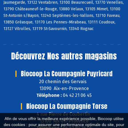
Jaumegarde, 13122 Ventabren, 13100 Beaurecueil, 13770 Venelles,
13790 Châteauneuf-le-Rouge, 13880 Velaux, 13105 Mimet, 13100
St-Antonin s/Bayon, 13240 Septèmes-les-Vallons, 13710 Fuveau,
13850 Gréasque, 13170 Les Pennes-Mirabeau, 13111 Coudoux,
13127 Vitrolles, 13119 St-Savournin, 13340 Rognac
Découvrez
Nos autres magasins
Biocoop La Coumpagnie Puyricard
20 chemin des Gervais
13090 Aix-en-Provence
Téléphone :
04 42 21 06 45
Biocoop La Coumpagnie Torse
4 rue Pierre de Coubertin
Afin de vous offrir la meilleure expérience possible, Biocoop utilise
13100 Aix-en-Provence
des cookies : pour assurer une performance optimale du site, pour
Téléphone :
04 42 93 26 05