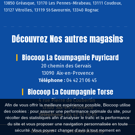
13850 Gréasque, 13170 Les Pennes-Mirabeau, 13111 Coudoux,
13127 Vitrolles, 13119 St-Savournin, 13340 Rognac
Découvrez
Nos autres magasins
Biocoop La Coumpagnie Puyricard
20 chemin des Gervais
13090 Aix-en-Provence
Téléphone :
04 42 21 06 45
Biocoop La Coumpagnie Torse
4 rue Pierre de Coubertin
Afin de vous offrir la meilleure expérience possible, Biocoop utilise
13100 Aix-en-Provence
des cookies : pour assurer une performance optimale du site, pour
Téléphone :
04 42 93 26 05
récolter des statistiques afin d'analyser le trafic et la performance
du site et vous proposer une navigation personnalisée en toute
sécurité. Vous pouvez changer d'avis à tout moment en
Biocoop.fr
Le réseau Biocoop