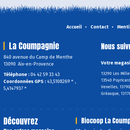
Accueil
Contact
Menti
La Coumpagnie
Nous suiv
840 avenue du Camp de Menthe
Votre magasi
13090 Aix-en-Provence
13290 Les Mille
Téléphone :
04 42 59 33 43
13540 Puyricard
Coordonnées GPS :
43,5108269 ° ,
Venelles, 1379
5,4147937 °
Gréasque, 13170
Découvrez
Biocoop La Coump