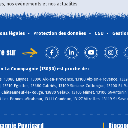
fres, nos événements et nos actualités.
ons légales
Protection des données
CGU
Gestio
re sur
n La Coumpagnie (13090) est proche de :
s, 13080 Luynes, 13090 Aix-en-Provence, 13100 Aix-en-Provence, 1332
, 13510 Eguilles, 13480 Cabriès, 13109 Simiane-Collongue, 13100 St-
0 Châteauneuf-le-Rouge, 13880 Velaux, 13105 Mimet, 13100 St-Antonin
 Les Pennes-Mirabeau, 13111 Coudoux, 13127 Vitrolles, 13119 St-Savo
agnie Puyricard
Biocoo