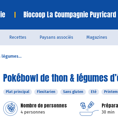
ie
Biocoop La Coumpagnie Puyricard
Recettes
Paysans associés
Magazines
 légumes...
Pokébowl de thon & légumes d’é
Plat principal
Flexitarien
Sans gluten
Eté
Printem
Nombre de personnes
Prépara
4 personnes
30 min