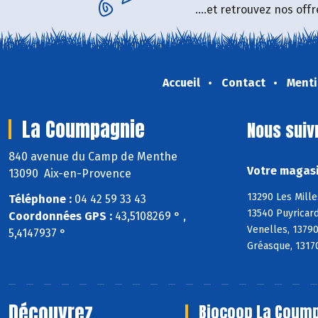
....et retrouvez nos of
Accueil
Contact
Menti
La Coumpagnie
Nous suiv
840 avenue du Camp de Menthe
Votre magasi
13090 Aix-en-Provence
13290 Les Mille
Téléphone :
04 42 59 33 43
13540 Puyricard
Coordonnées GPS :
43,5108269 ° ,
Venelles, 1379
5,4147937 °
Gréasque, 13170
Découvrez
Biocoop La Coump