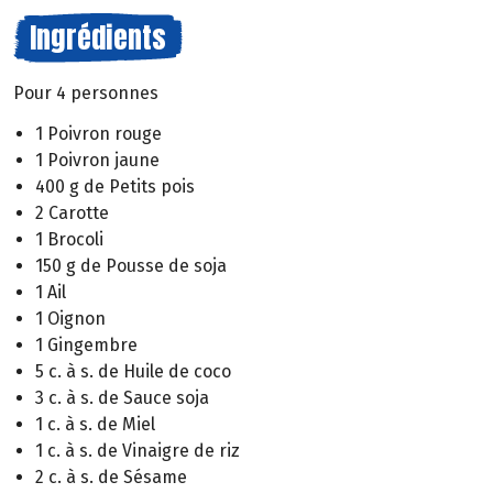
Ingrédients
Pour 4 personnes
1 Poivron rouge
1 Poivron jaune
400 g de Petits pois
2 Carotte
1 Brocoli
150 g de Pousse de soja
1 Ail
1 Oignon
1 Gingembre
5 c. à s. de Huile de coco
3 c. à s. de Sauce soja
1 c. à s. de Miel
1 c. à s. de Vinaigre de riz
2 c. à s. de Sésame