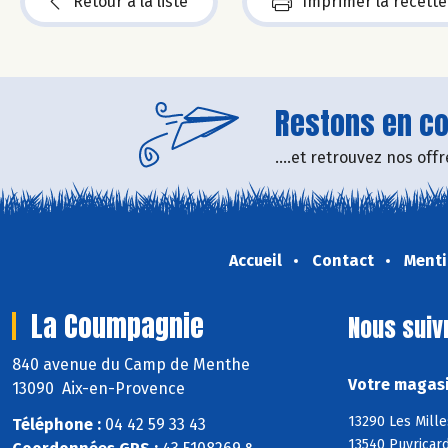
Retour à la liste
Imprimer la recette
Restons en con
....et retrouvez nos of
Accueil
Contact
Menti
La Coumpagnie
Nous suiv
840 avenue du Camp de Menthe
Votre magasi
13090 Aix-en-Provence
13290 Les Mille
Téléphone :
04 42 59 33 43
13540 Puyricard