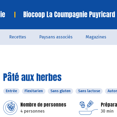
ie
Biocoop La Coumpagnie Puyricard
Recettes
Paysans associés
Magazines
Pâté aux herbes
Entrée
Flexitarien
Sans gluten
Sans lactose
Auto
Nombre de personnes
Prépara
4 personnes
30 min