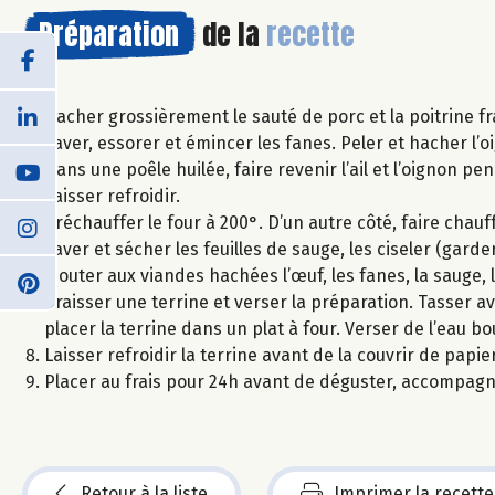
Préparation
de la
recette
Hacher grossièrement le sauté de porc et la poitrine fr
Laver, essorer et émincer les fanes. Peler et hacher l’oig
Dans une poêle huilée, faire revenir l’ail et l’oignon p
Laisser refroidir.
Préchauffer le four à 200°. D’un autre côté, faire chauff
Laver et sécher les feuilles de sauge, les ciseler (garder 
Ajouter aux viandes hachées l’œuf, les fanes, la sauge, 
Graisser une terrine et verser la préparation. Tasser av
placer la terrine dans un plat à four. Verser de l’eau b
Laisser refroidir la terrine avant de la couvrir de papier
Placer au frais pour 24h avant de déguster, accompagn
Retour à la liste
Imprimer la recette