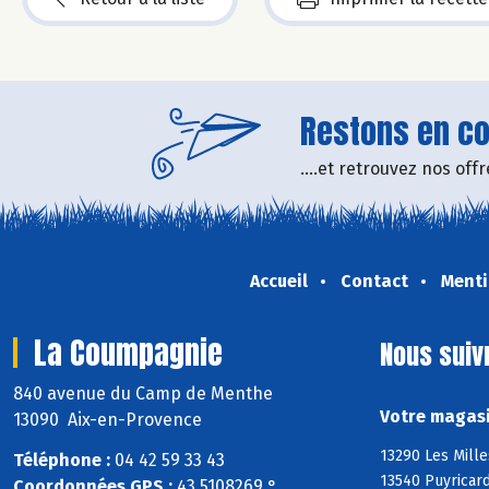
Restons en con
....et retrouvez nos of
Accueil
Contact
Menti
La Coumpagnie
Nous suiv
840 avenue du Camp de Menthe
Votre magasi
13090 Aix-en-Provence
13290 Les Mille
Téléphone :
04 42 59 33 43
13540 Puyricard
Coordonnées GPS :
43,5108269 ° ,