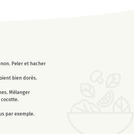
gnon. Peler et hacher
soient bien dorés.
iches. Mélanger
 cocotte.
us par exemple.