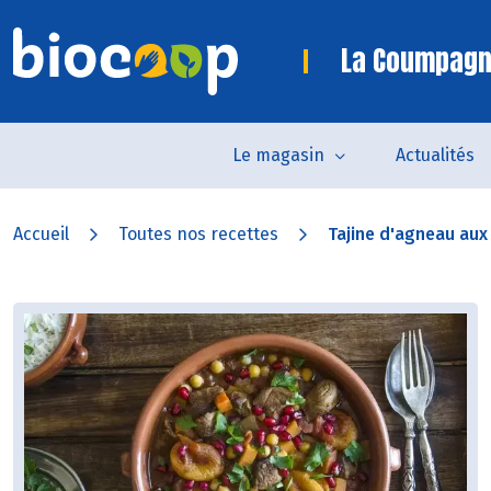
La Coumpagn
Le magasin
Actualités
Accueil
Toutes nos recettes
Tajine d'agneau aux 