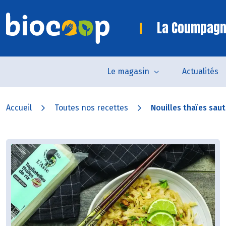
La Coumpagn
Le magasin
Actualités
Accueil
Toutes nos recettes
Nouilles thaïes sau