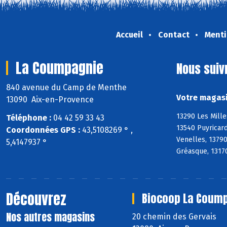
Accueil
Contact
Menti
La Coumpagnie
Nous suiv
840 avenue du Camp de Menthe
Votre magasi
13090 Aix-en-Provence
13290 Les Mille
Téléphone :
04 42 59 33 43
13540 Puyricard
Coordonnées GPS :
43,5108269 ° ,
Venelles, 1379
5,4147937 °
Gréasque, 13170
Découvrez
Biocoop La Coump
Nos autres magasins
20 chemin des Gervais