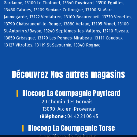
Gardanne, 13100 Le Tholonet, 13540 Puyricard, 13510 Eguilles,
13480 Cabriès, 13109 Simiane-Collongue, 13100 St-Marc-
Jaumegarde, 13122 Ventabren, 13100 Beaurecueil, 13770 Venelles,
13790 Châteauneuf-le-Rouge, 13880 Velaux, 13105 Mimet, 13100
St-Antonin s/Bayon, 13240 Septèmes-les-Vallons, 13710 Fuveau,
13850 Gréasque, 13170 Les Pennes-Mirabeau, 13111 Coudoux,
13127 Vitrolles, 13119 St-Savournin, 13340 Rognac
Découvrez
Nos autres magasins
Biocoop La Coumpagnie Puyricard
20 chemin des Gervais
13090 Aix-en-Provence
Téléphone :
04 42 21 06 45
Biocoop La Coumpagnie Torse
4 rue Pierre de Coubertin