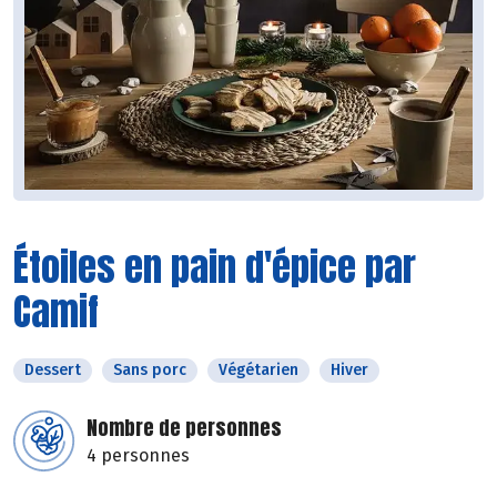
Étoiles en pain d'épice par
Camif
Dessert
Sans porc
Végétarien
Hiver
Nombre de personnes
4 personnes