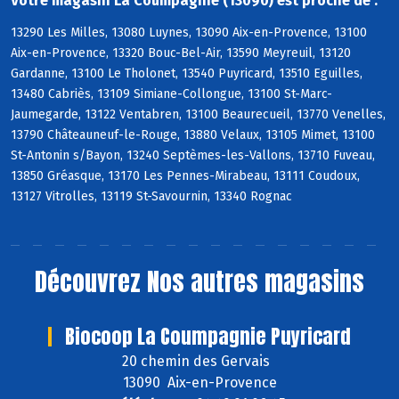
Votre magasin La Coumpagnie (13090) est proche de :
13290 Les Milles, 13080 Luynes, 13090 Aix-en-Provence, 13100
Aix-en-Provence, 13320 Bouc-Bel-Air, 13590 Meyreuil, 13120
Gardanne, 13100 Le Tholonet, 13540 Puyricard, 13510 Eguilles,
13480 Cabriès, 13109 Simiane-Collongue, 13100 St-Marc-
Jaumegarde, 13122 Ventabren, 13100 Beaurecueil, 13770 Venelles,
13790 Châteauneuf-le-Rouge, 13880 Velaux, 13105 Mimet, 13100
St-Antonin s/Bayon, 13240 Septèmes-les-Vallons, 13710 Fuveau,
13850 Gréasque, 13170 Les Pennes-Mirabeau, 13111 Coudoux,
13127 Vitrolles, 13119 St-Savournin, 13340 Rognac
Découvrez
Nos autres magasins
Biocoop La Coumpagnie Puyricard
20 chemin des Gervais
13090 Aix-en-Provence