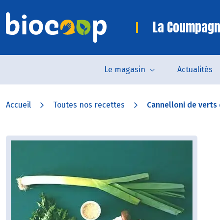
La Coumpagn
Le magasin
Actualités
Accueil
Toutes nos recettes
Cannelloni de verts