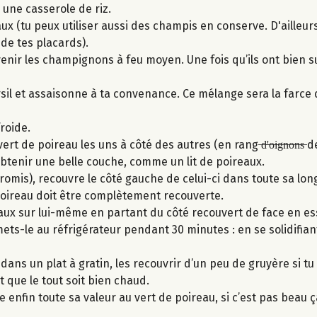
 une casserole de riz.
 (tu peux utiliser aussi des champis en conserve. D'ailleurs, 
de tes placards).
nir les champignons à feu moyen. Une fois qu’ils ont bien su
sil et assaisonne à ta convenance. Ce mélange sera la farce 
froide.
 de poireau les uns à côté des autres (en rang ̶d̶'̶o̶i̶g̶n̶o̶n̶s̶ 
btenir une belle couche, comme un lit de poireaux.
 promis), recouvre le côté gauche de celui-ci dans toute sa lon
poireau doit être complètement recouverte.
eaux sur lui-même en partant du côté recouvert de face en e
ets-le au réfrigérateur pendant 30 minutes : en se solidifiant,
dans un plat à gratin, les recouvrir d’un peu de gruyère si tu 
 que le tout soit bien chaud.
ne enfin toute sa valeur au vert de poireau, si c’est pas beau ç