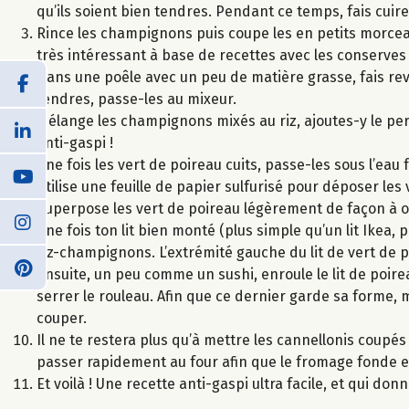
qu’ils soient bien tendres. Pendant ce temps, fais cuire
Rince les champignons puis coupe les en petits morceaux
très intéressant à base de recettes avec les conserves 
Dans une poêle avec un peu de matière grasse, fais reve
tendres, passe-les au mixeur.
Mélange les champignons mixés au riz, ajoutes-y le per
anti-gaspi !
Une fois les vert de poireau cuits, passe-les sous l’eau 
Utilise une feuille de papier sulfurisé pour déposer les vert
Superpose les vert de poireau légèrement de façon à o
Une fois ton lit bien monté (plus simple qu’un lit Ikea,
riz-champignons. L’extrémité gauche du lit de vert de 
Ensuite, un peu comme un sushi, enroule le lit de poir
serrer le rouleau. Afin que ce dernier garde sa forme, m
couper.
Il ne te restera plus qu’à mettre les cannellonis coupés 
passer rapidement au four afin que le fromage fonde et
Et voilà ! Une recette anti-gaspi ultra facile, et qui don