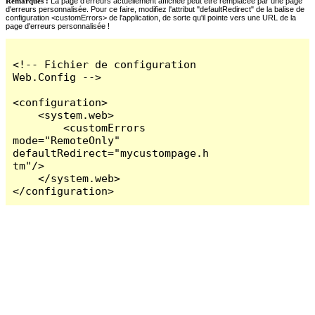
Remarques :
La page d'erreurs actuellement affichée peut être remplacée par une page
d'erreurs personnalisée. Pour ce faire, modifiez l'attribut "defaultRedirect" de la balise de
configuration <customErrors> de l'application, de sorte qu'il pointe vers une URL de la
page d'erreurs personnalisée !
<!-- Fichier de configuration 
Web.Config -->

<configuration>

    <system.web>

        <customErrors 
mode="RemoteOnly" 
defaultRedirect="mycustompage.h
tm"/>

    </system.web>

</configuration>