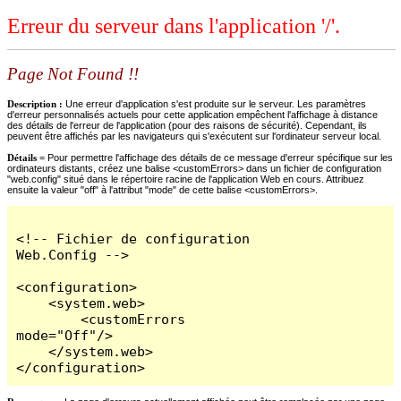
Erreur du serveur dans l'application '/'.
Page Not Found !!
Description :
Une erreur d'application s'est produite sur le serveur. Les paramètres
d'erreur personnalisés actuels pour cette application empêchent l'affichage à distance
des détails de l'erreur de l'application (pour des raisons de sécurité). Cependant, ils
peuvent être affichés par les navigateurs qui s'exécutent sur l'ordinateur serveur local.
Détails =
Pour permettre l'affichage des détails de ce message d'erreur spécifique sur les
ordinateurs distants, créez une balise <customErrors> dans un fichier de configuration
"web.config" situé dans le répertoire racine de l'application Web en cours. Attribuez
ensuite la valeur "off" à l'attribut "mode" de cette balise <customErrors>.
<!-- Fichier de configuration 
Web.Config -->

<configuration>

    <system.web>

        <customErrors 
mode="Off"/>

    </system.web>

</configuration>