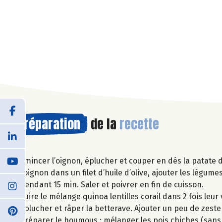
Préparation
de la
recette
Emincer l’oignon, éplucher et couper en dés la patate d
l’oignon dans un filet d’huile d’olive, ajouter les légu
pendant 15 min. Saler et poivrer en fin de cuisson.
Cuire le mélange quinoa lentilles corail dans 2 fois leu
Eplucher et râper la betterave. Ajouter un peu de zeste 
Préparer le houmous : mélanger les pois chiches (sans l’