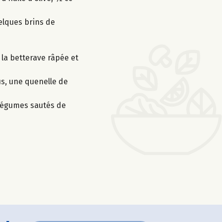
uelques brins de
 la betterave râpée et
s, une quenelle de
s légumes sautés de