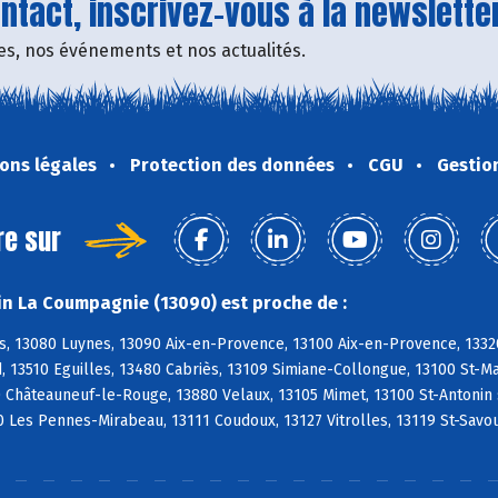
tact, inscrivez-vous à la newsletter
fres, nos événements et nos actualités.
ons légales
Protection des données
CGU
Gestio
re sur
n La Coumpagnie (13090) est proche de :
s, 13080 Luynes, 13090 Aix-en-Provence, 13100 Aix-en-Provence, 1332
, 13510 Eguilles, 13480 Cabriès, 13109 Simiane-Collongue, 13100 St-
0 Châteauneuf-le-Rouge, 13880 Velaux, 13105 Mimet, 13100 St-Antonin
 Les Pennes-Mirabeau, 13111 Coudoux, 13127 Vitrolles, 13119 St-Savo