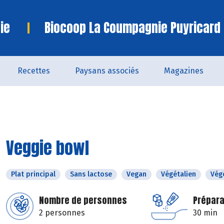
ie
Biocoop La Coumpagnie Puyricard
Recettes
Paysans associés
Magazines
Veggie bowl
Plat principal
Sans lactose
Vegan
Végétalien
Vég
Nombre de personnes
Prépara
2 personnes
30 min