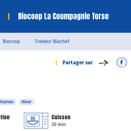
Biocoop La Coumpagnie Torse
Biocoop
Traiteur Biochef
Partager sur
étarien
Hiver
tion
Cuisson
30 min