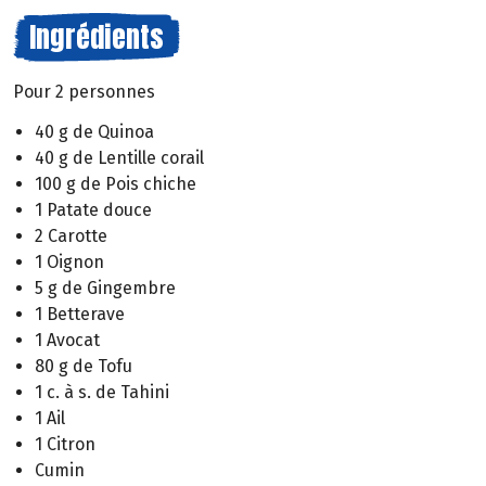
Ingrédients
Pour 2 personnes
40 g de Quinoa
40 g de Lentille corail
100 g de Pois chiche
1 Patate douce
2 Carotte
1 Oignon
5 g de Gingembre
1 Betterave
1 Avocat
80 g de Tofu
1 c. à s. de Tahini
1 Ail
1 Citron
Cumin