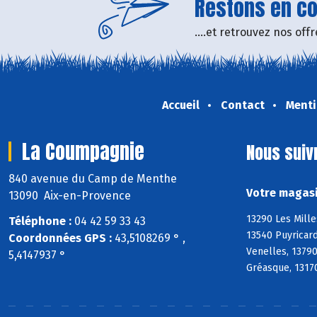
Restons en con
....et retrouvez nos of
Accueil
Contact
Menti
La Coumpagnie
Nous suiv
840 avenue du Camp de Menthe
Votre magasi
13090 Aix-en-Provence
13290 Les Mille
Téléphone :
04 42 59 33 43
13540 Puyricard
Coordonnées GPS :
43,5108269 ° ,
Venelles, 1379
5,4147937 °
Gréasque, 13170