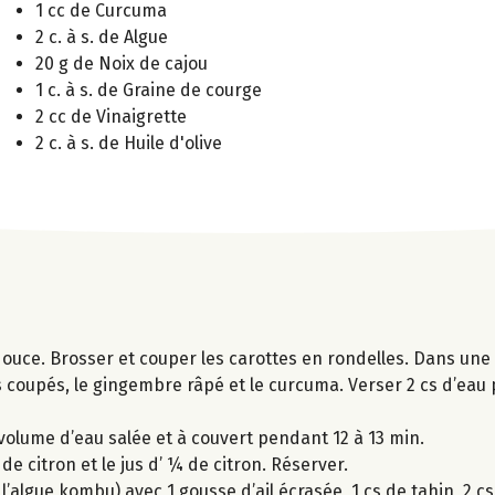
1 cc de Curcuma
2 c. à s. de Algue
20 g de Noix de cajou
1 c. à s. de Graine de courge
2 cc de Vinaigrette
2 c. à s. de Huile d'olive
ouce. Brosser et couper les carottes en rondelles. Dans une 
mes coupés, le gingembre râpé et le curcuma. Verser 2 cs d’eau 
r volume d’eau salée et à couvert pendant 12 à 13 min.
de citron et le jus d’ ¼ de citron. Réserver.
algue kombu) avec 1 gousse d’ail écrasée, 1 cs de tahin, 2 cs 